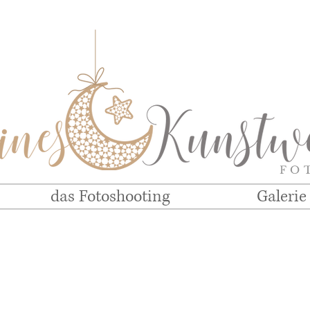
FO
das Fotoshooting
Galerie
Galerie von
Newbornfotoshootin
gs