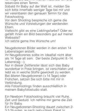
reserviere einen Termin.
Sobald Ihr Baby auf der Welt ist, melden Sie
sich bitte innerhalb weniger Tage bei mir und
wir vereinbaren den genauen Termin für das
Fotoshooting.
Vor dem Shooting bespreche ich gerne die
Wünsche und Vorstellungen der werdenden
Eltern.
Vielleicht gibt es eine Lieblingsfarbe? Oder es
gefällt Ihnen ein Bild besonders gut auf meiner
Webseite?
Ich setzte gerne Ihre Wünsche um!
Neugeborenen Bilder werden in den ersten 14
Lebenstagen erstellt.
Ihr Neugeborenes sollte im Idealfall nicht älter
als 14 Tage alt sein. Der beste Zeitpunkt 8.-14.
Lebenstag :-).
Nur in dieser Zeitfenster lässt sich das Baby
wunderbar in Pose bringen, ist verschlafen und
liebt es in weiche Stoffe gewickelt zu werden.
Bei älteren Neugeborenen (+14 Tage) oder
Frühchen, setzen Sie sich bitte mit mir in
Verbindung.
Alle Fotoshootings finden ausschließlich in
meinem Babyfotostudio statt.
Ein Newborn Fotoshooting braucht viel Ruhe,
Zeit und Geduld. Ich nehme mir gerne die Zeit
für Ihr Baby.
Ein Neugeborenen-Shooting dauert zwischen 2-
3,5 Stunden, je nach gebuchtem Paket.In