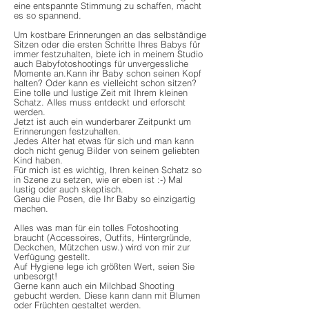
eine entspannte Stimmung zu schaffen, macht
es so spannend.
Um kostbare Erinnerungen an das selbständige
Sitzen oder die ersten Schritte Ihres Babys für
immer festzuhalten, biete ich in meinem Studio
auch Babyfotoshootings für unvergessliche
Momente an.Kann ihr Baby schon seinen Kopf
halten? Oder kann es vielleicht schon sitzen?
Eine tolle und lustige Zeit mit Ihrem kleinen
Schatz. Alles muss entdeckt und erforscht
werden.
Jetzt ist auch ein wunderbarer Zeitpunkt um
Erinnerungen festzuhalten.
Jedes Alter hat etwas für sich und man kann
doch nicht genug Bilder von seinem geliebten
Kind haben.
Für mich ist es wichtig, Ihren keinen Schatz so
in Szene zu setzen, wie er eben ist :-) Mal
lustig oder auch skeptisch.
Genau die Posen, die Ihr Baby so einzigartig
machen.
Alles was man für ein tolles Fotoshooting
braucht (Accessoires, Outfits, Hintergründe,
Deckchen, Mützchen usw.) wird von mir zur
Verfügung gestellt.
Auf Hygiene lege ich größten Wert, seien Sie
unbesorgt!
Gerne kann auch ein Milchbad Shooting
gebucht werden. Diese kann dann mit Blumen
oder Früchten gestaltet werden.