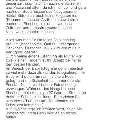
dieser Zeit sind natürlich auch die Stillzeiten
und Pausen erhalten, da ich mich voll und ganz
nach den Bedürfnissen des Neugeborenen
richte! Bitte plant auch keine Folgetermine
(Hebammenbesuch, Arzttermin usw.) direkt
nach dem Shooting ein, damit wir ohne
Zeitdruck und stressfrei wunderschöne
Kunstwerke zaubern können.
​Alles was man für ein tolles Fotoshooting
braucht (Accessoires, Outfits, Hintergründe,
Deckchen, Mützchen usw.) wird von mir zur
Verfügung gestellt.
Durch meine eigene Erfahrung als Mutter von
zwei kleinen Kindern ist Ihr Schatz bei mir in
den besten Händen.
Im Bereich der Babyfotografie gehört nämlich
so viel mehr dazu als nur das fotografieren. Ihr
Baby wird durch mir nur in sichere Posen
gelegt und die Sicherheit hat immer oberste
Priorität. Nichts wird bei der Fotoshooting
erzwungen. Während des Neugeborenen-
Shootings hat es mollige 27 Grad im Studio, so
dass Ihr Schatz nicht friert. Bitte ziehen Sie
sich etwas "Luftiges an", Sie könnten ins
Schwitzen kommen :-).
Auf Hygiene lege ich größten Wert, seien Sie
unbesorgt!! Ihrem Baby wird es an nichts
fehlen.