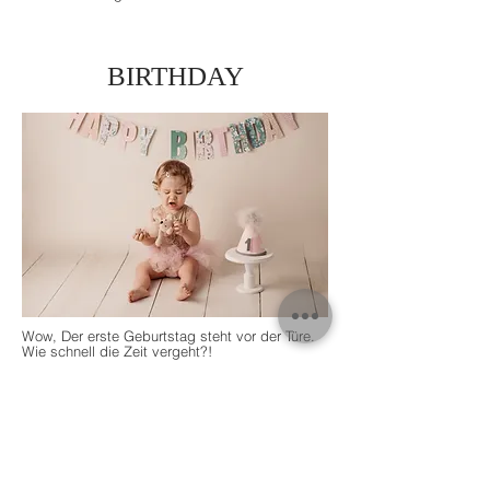
BIRTHDAY
Wow, Der erste Geburtstag steht vor der Türe.
Wie schnell die Zeit vergeht?!
Ein schöner aber auch sehr emotionaler
Moment. Als Mutter kann ich nur sagen, dass
dieser Geburtstag einfach ein ganz besonderer
ist,
auch wenn noch viele schöne folgen werden.
Und dieser Tag muss mit einer Torte gefeiert
werden, die man essen, zermatschen und in
den Haaren verteilen kann.