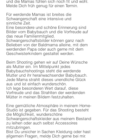
und die Mamas fühlen sich noch fit und wohl.
Melde Dich früh genug für einen Termin.
Für werdende Mamas ist breites die
Schwangerschaft eine intensive und
sinnliche Zeit.
Eine besondere und schöne Erinnerung sind
Bilder vom Babybauch und die Vorfreude auf
das neue Familienmitglied.
Schwangerschaftsbilder können ganz nach
Belieben von der Baldmama alleine, mit dem
werdenden Papa oder auch gerne mit dem
Geschwisterkindern gestaltet werden.
Beim Shooting gehen wir auf Deine Wünsche
als Mutter ein. Im Mittelpunkt jedes
Babybauchshootings steht die werdende
Mutter und ihr heranwachsender Babybauch.
Jede Mama strahlt dieses unendliche Glück
aus und ist einfach wunderschön.
Ich lege besonderen Wert darauf, diese
Vorfreude und das Strahlten der werdenden
Mütter in meinen Bildern festzuhalten.
Eine gemütliche Atmosphäre in meinem Home-
Studio ist gegeben. Für das Shooting besteht
die Möglichkeit, wunderschöne
Schwangerschaftskleider aus meinem Bestand
zu leihen oder auch selbst Accessoires
mitzubringen.
Bist Du unsicher in Sachen Kleidung oder hast
allgemein Fragen, melde Dich gerne bei mir.